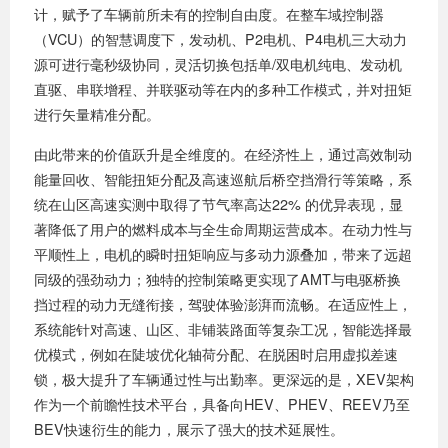
计，赋予了车辆前所未有的控制自由度。在整车域控制器
（VCU）的智慧调度下，发动机、P2电机、P4电机三大动力
源可进行毫秒级协同，灵活切换包括单/双电机纯电、发动机
直驱、串联增程、并联驱动等在内的多种工作模式，并对扭矩
进行矢量精准分配。
由此带来的价值跃升是全维度的。在经济性上，通过高效制动
能量回收、智能扭矩分配及高速巡航后桥空挡滑行等策略，系
统在山区高速实测中取得了节气率高达22% 的优异表现，显
著降低了用户的燃料成本与全生命周期运营成本。在动力性与
平顺性上，电机的瞬时扭矩响应与多动力源叠加，带来了远超
同级的强劲动力；独特的控制策略更实现了AMT与电驱桥换
挡过程的动力无缝衔接，驾驶体验澎湃而流畅。在适应性上，
系统能针对高速、山区、非铺装路面等复杂工况，智能选择最
优模式，例如在陡坡优化轴荷分配、在脱困时启用虚拟差速
锁，极大提升了车辆通过性与出勤率。更深远的是，XEV架构
作为一个前瞻性技术平台，具备向HEV、PHEV、REEV乃至
BEV快速衍生的能力，展示了强大的技术延展性。