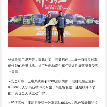
钢铁物流工况严苛，重载往返、频繁启停......每一项都是对车
辆性能的极限挑战。徐工纯电动牵引车凭诸多性能优势备受客
户青睐：
➢安全可靠：三电系统拥有IP68顶级防护，电机电控还支持
IP6k9k，无惧高压喷淋与粉尘；高压智复位、陡坡缓降等功
能，实现全天候主动守护；
➢经济高效：驱动系统综合效率高达96.6%，配合智能扭矩控